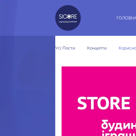
ГОЛОВН
Усі Пости
Концепти
Корисно
Дорожні покажчики
Ребрен