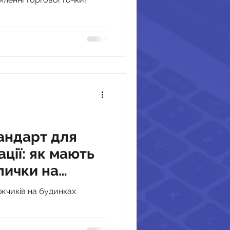
тандарт для
ації: як мають
лички на
жчиків на будинках