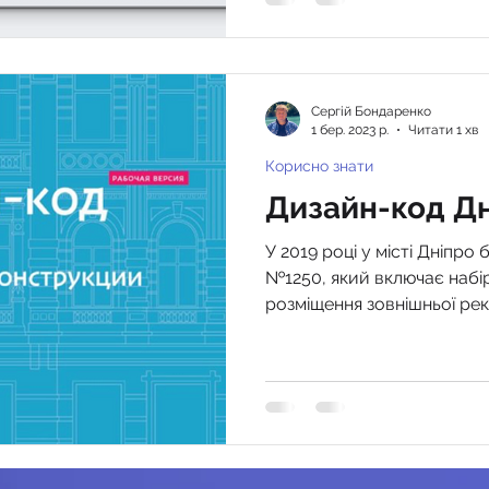
Сергiй Бондаренко
1 бер. 2023 р.
Читати 1 хв
Корисно знати
Дизайн-код Д
У 2019 році у місті Дніпр
№1250, який включає набір
розміщення зовнішньої рекл