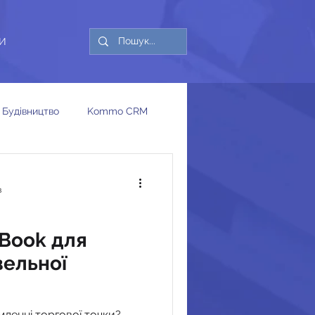
И
Будівництво
Kommo CRM
в
 Book для
вельної
мленні торгової точки?