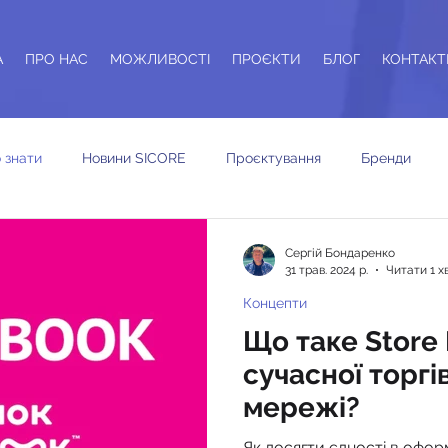
А
ПРО НАС
МОЖЛИВОСТІ
ПРОЄКТИ
БЛОГ
КОНТАКТ
 знати
Новини SICORE
Проєктування
Бренди
динг торгівельних мереж
Сергiй Бондаренко
31 трав. 2024 р.
Читати 1 х
Концепти
Що таке Store
сучасної торгі
мережі?
Як досягти єдності в офор