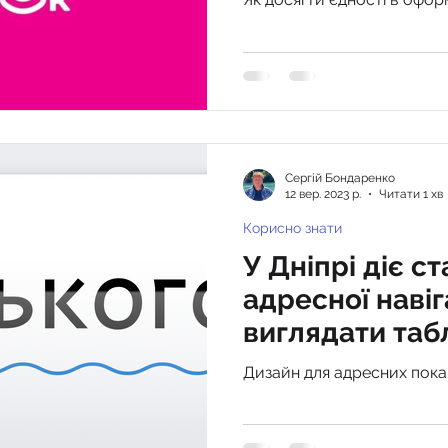
Сергiй Бондаренко
12 вер. 2023 р.
Читати 1 хв
Корисно знати
У Дніпрі діє с
адресної навіг
виглядати таб
будинках
Дизайн для адресних пока