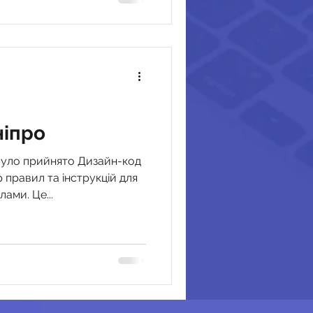
ніпро
о було прийнято Дизайн-код
 правил та інструкцій для
ами. Це...