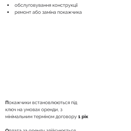
обслуговування конструкції 
ремонт або заміна покажчика
П
окажчики встановлюються під 
ключ на умовах оренди, з 
мінімальним терміном договору 
1 рік
О
плата за оренду здійснюється 