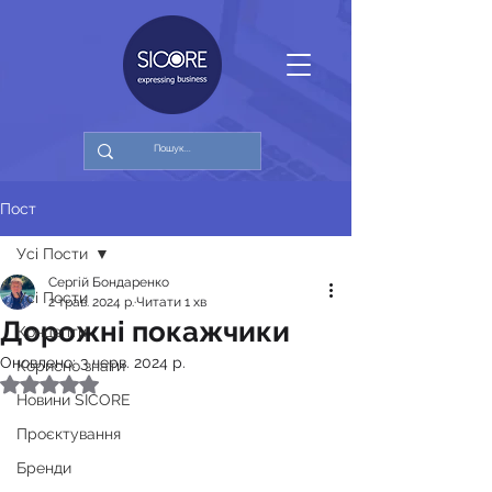
Пост
Усі Пости
Сергiй Бондаренко
Усі Пости
2 трав. 2024 р.
Читати 1 хв
Дорожні покажчики
Концепти
Оновлено:
3 черв. 2024 р.
Корисно знати
Оцінка: NaN з 5 зірок.
Новини SICORE
Проєктування
Бренди