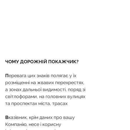
ЧОМУ ДОРОЖНІЙ ПОКАЖЧИК?
П
еревага цих знаків полягає у їх 
розміщенні на жвавих перехрестях, 
а зонах дальньої видимості, поряд зі 
світлофорами, на головних вулицях 
та проспектах міста, трасах
В
казівник, крім даних про вашу 
Компанію, несе і корисну 