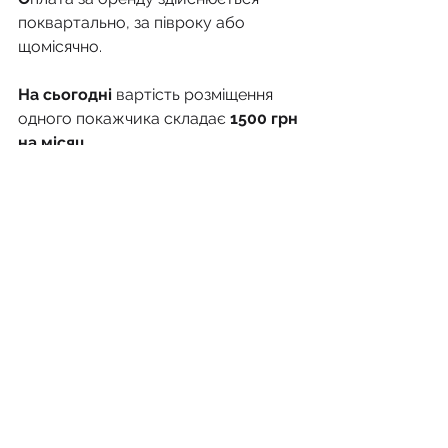
поквартально, за півроку або 
щомісячно.
На сьогодні
 вартість розміщення 
одного покажчика складає 
1500 грн 
на місяц
.
Р
озміщення на дорожніх 
покажчиках є одним з самих 
дешевих видів зовнішньої реклами, 
при цьому несе корисну функцію 
вказівки напрямків та завжди 
знаходиться у центрі уваги водіїв та 
пешеходів.
М
и завжди йдемо назустріч нашим 
Клієнтам і розуміючи реалії ведення 
бізнесу в Україні, намагаємося бути 