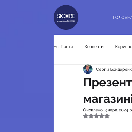
ГОЛОВН
Усі Пости
Концепти
Корисно
Сергiй Бондаренк
Дорожні покажчики
Ребрен
Презент
магазин
Оновлено:
3 черв. 2024 р
Оцінка: NaN з 5 зір