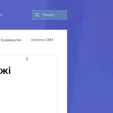
И
Будівництво
Kommo CRM
жі