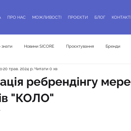
А
ПРО НАС
МОЖЛИВОСТІ
ПРОЄКТИ
БЛОГ
КОНТАКТ
 знати
Новини SICORE
Проєктування
Бренди
о
20 трав. 2024 р.
Читати 0 хв
динг торгівельних мереж
ація ребрендінгу мере
ів "КОЛО"
.
ок.