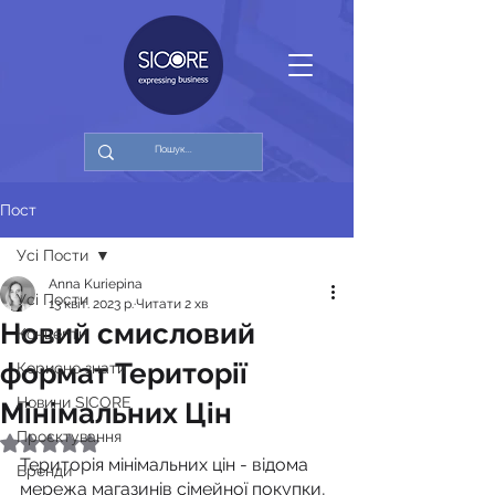
Пост
Усі Пости
Anna Kuriepina
Усі Пости
13 квіт. 2023 р.
Читати 2 хв
Новий смисловий
Концепти
формат Території
Корисно знати
Новини SICORE
Мінімальних Цін
Проєктування
Оцінка: NaN з 5 зірок.
Територія мінімальних цін - відома 
Бренди
мережа магазинів сімейної покупки, 