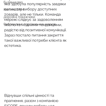
Будівництво
яка здобула популярність завдяки 
великому вибору доступних 
Kommo CRM
товарів, але не тільки. Команда 
Дорожні покажчики
мережі слідкує за задоволенням 
Ребрендинг торгівельних мереж
якістю та модними тенденціями, 
радістю від позитивної комунікації.
Зараз постало питання закриття 
такої важливої потреби клієнта як 
естетика. 
Відчувши спільні цінності та 
прагнення, разом з компанією 
SICORE, почали роботу над 