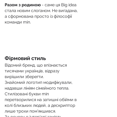
Разом з родиною
 - саме ця Big idea 
стала новим слоганом. Не вигадана, 
а сформована просто із філософії 
команди min. 
Фірмовий стиль
Відомий бренд, що впізнається 
тисячами українців, відразу 
вирішили зберегти.
Знайомий логотип модифікували, 
надавши лініям сімейного тепла. 
Стилізовані букви min 
перетворилися на затишні обійми в 
колі близьких людей, а дескриптор 
лише трохи пом’якшився.
За основу в інтер'єрі замість 